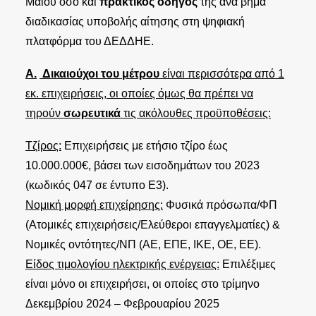
Μαΐου όσο και
πρακτικός οδηγός
της ανά βήμα
διαδικασίας υποβολής αίτησης στη ψηφιακή
πλατφόρμα του ΔΕΔΔΗΕ.
Α.
Δικαιούχοι του μέτρου
είναι περισσότερα από 1
εκ. επιχειρήσεις, οι οποίες όμως θα πρέπει να
τηρούν
σωρευτικά
τις ακόλουθες προϋποθέσεις:
Τζίρος:
Επιχειρήσεις με ετήσιο τζίρο έως
10.000.000€, βάσει των εισοδημάτων του 2023
(κωδικός 047 σε έντυπο Ε3).
Νομική μορφή επιχείρησης:
Φυσικά πρόσωπα/ΦΠ
(Ατομικές επιχειρήσεις/Ελεύθεροι επαγγελματίες) &
Νομικές οντότητες/ΝΠ (ΑΕ, ΕΠΕ, ΙΚΕ, ΟΕ, ΕΕ).
Είδος τιμολογίου ηλεκτρικής ενέργειας:
Επιλέξιμες
είναι μόνο οι επιχειρήσει, οι οποίες στο τρίμηνο
Δεκεμβρίου 2024 – Φεβρουαρίου 2025