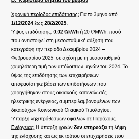
Β. Κυριότερα σημεία του μέτρου
Χρονική περίοδος επιδότησης:
Για το 3μηνο από
1/12/2024
έως
28/2/2025.
Ύψος επιδότησης:
0,02 €/kWh
ή 20 €/ΜWh, ποσό
που αντιστοιχεί στη μεσοσταθμική αύξηση που
κατεγράφη την περίοδο Δεκεμβρίου 2024 –
Φεβρουαρίου 2025, σε σχέση με τη μεσοσταθμικά
χαμηλότερη τιμή των υπόλοιπων μηνών του 2024. Το
ύψος της επιδότησης των επιχειρήσεων
αποφασίστηκε βάσει των επιδοτήσεων που
χορηγήθηκαν στους οικιακούς καταναλωτές
ηλεκτρικής ενέργειας, συμπεριλαμβανομένων των
δικαιούχων Κοινωνικού Οικιακού Τιμολογίου.
Ύπαρξη ληξιπρόθεσμων οφειλών σε Παρόχους
Ενέργειας:
Η ύπαρξη χρεών
δεν επηρεάζει
τη λήψη
της ενίσχυσης και ως εκ τούτου οι επιχειρήσεις που