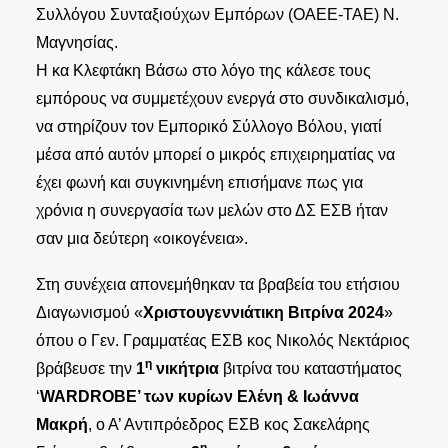
Συλλόγου Συνταξιούχων Εμπόρων (ΟΑΕΕ-ΤΑΕ) Ν.
Μαγνησίας.
Η κα Κλεφτάκη Βάσω στο λόγο της κάλεσε τους
εμπόρους να συμμετέχουν ενεργά στο συνδικαλισμό,
να στηρίζουν τον Εμπορικό Σύλλογο Βόλου, γιατί
μέσα από αυτόν μπορεί ο μικρός επιχειρηματίας να
έχει φωνή και συγκινημένη επισήμανε πως για
χρόνια η συνεργασία των μελών στο ΔΣ ΕΣΒ ήταν
σαν μια δεύτερη «οικογένεια».
Στη συνέχεια απονεμήθηκαν τα βραβεία του ετήσιου
Διαγωνισμού «
Χριστουγεννιάτικη Βιτρίνα 2024
»
όπου ο Γεν. Γραμματέας ΕΣΒ κος Νικολός Νεκτάριος
η
βράβευσε την
1
νικήτρια
βιτρίνα του καταστήματος
‘
WARDROBE’ των κυρίων Ελένη & Ιωάννα
Μακρή
, ο Α’ Αντιπρόεδρος ΕΣΒ κος Σακελάρης