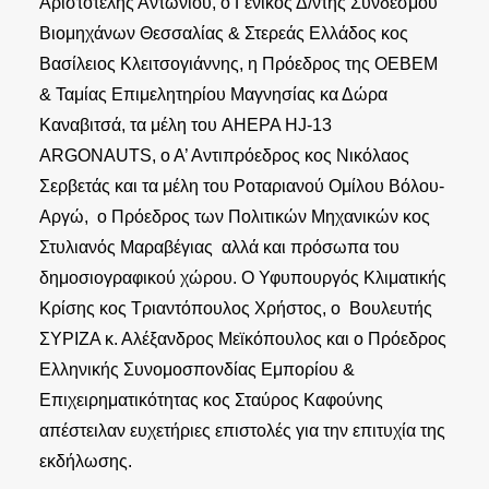
Αριστοτέλης Αντωνίου, ο Γενικός Δ/ντής Συνδέσμου
Βιομηχάνων Θεσσαλίας & Στερεάς Ελλάδος κος
Βασίλειος Κλειτσογιάννης, η Πρόεδρος της ΟΕΒΕΜ
& Ταμίας Επιμελητηρίου Μαγνησίας κα Δώρα
Καναβιτσά, τα μέλη του AHEPA HJ-13
ARGONAUTS, ο Α’ Αντιπρόεδρος κος Νικόλαος
Σερβετάς και τα μέλη του Ροταριανού Ομίλου Βόλου-
Αργώ, ο Πρόεδρος των Πολιτικών Μηχανικών κος
Στυλιανός Μαραβέγιας αλλά και πρόσωπα του
δημοσιογραφικού χώρου. Ο Υφυπουργός Κλιματικής
Κρίσης κος Τριαντόπουλος Χρήστος, ο Βουλευτής
ΣΥΡΙΖΑ κ. Αλέξανδρος Μεϊκόπουλος και ο Πρόεδρος
Ελληνικής Συνομοσπονδίας Εμπορίου &
Επιχειρηματικότητας κος Σταύρος Καφούνης
απέστειλαν ευχετήριες επιστολές για την επιτυχία της
εκδήλωσης.