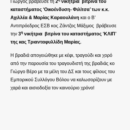
η
Γιώργος βράβευσε τη
2
νικήτρια βιτρίνα του
καταστήματος ‘Οικοένδυση- Φιλίτσα’ των κ.κ.
Αχιλλέα & Μαρίας Καραουλάνη
και ο Β’
Αντιπρόεδρος ΕΣΒ κος Ζάντζος Μάξιμος βράβευσε
η
την
3
νικήτρια βιτρίνα του καταστήματος ‘ΚΛΙΠ’
της κας Τριανταφυλλίδη Μαρίας.
Η βραδιά απογειώθηκε με κέφι, τραγούδι και χορό
από την παρουσία του τραγουδιστή της βραδιάς κο
Γιώργο Βέρο με τα μέλη του ΔΣ και τους φίλους του
Εμπορικού Συλλόγου Βόλου να καλωσορίζουν με
χαρά και αισιοδοξία τον καινούριο χρόνο!