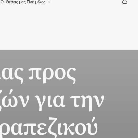
Οι Θέσεις μας
Γίνε μέλος
Αίτηση νέου μέλους
Αίτηση τροποποιήσης
στοιχείων
Καταχώρηση e-shop
ας προς
ών για την
τραπεζικού