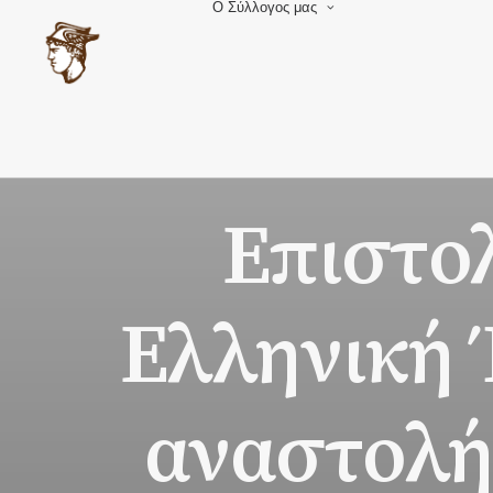
Ο Σύλλογος μας
Ιστορία
Διοίκηση
Διοικήσεις
Καταστατικό
Οδηγός Πόλης 1
Άλμπουμ
Επικοινωνία
Επιστο
Ελληνική 
αναστολή 