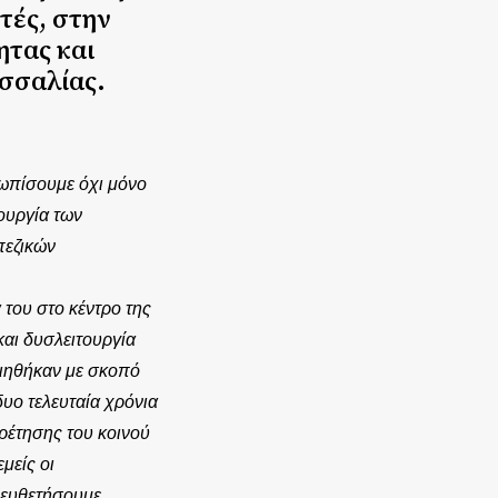
τές, στην
ητας και
εσσαλίας.
τωπίσουμε όχι μόνο
ουργία των
πεζικών
του στο κέντρο της
αι δυσλειτουργία
οιηθήκαν με σκοπό
δυο τελευταία χρόνια
ρέτησης του κοινού
μείς οι
ιευθετήσουμε