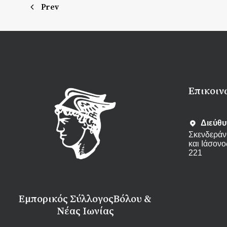
Prev
Eπικοιν
Διεύθ
Σκενδεράν
και Ιάσονο
221
Εμπορικός Σύλλογος
Βόλου &
Νέας Ιωνίας