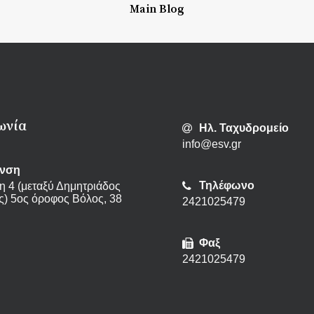
Main Blog
ωνία
Ηλ. Ταχυδρομείο
info@esv.gr
υνση
Τηλέφωνο
η 4 (μεταξύ Δημητριάδος
ς) 5ος όροφος Βόλος, 38
2421025479
Φαξ
2421025479