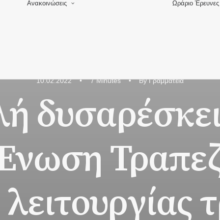
Ανακοινώσεις
Ωράριο
Έρευνες
Δελτία Τύπου
Νόμοι και νομοσχέδια
Εκπτώσεις –
901
Προσφορές
10.02.2022
•
7 Minutes
•
By
Γραμματεία
λή δυσαρέσκει
Ένωση Τραπεζ
λειτουργίας 