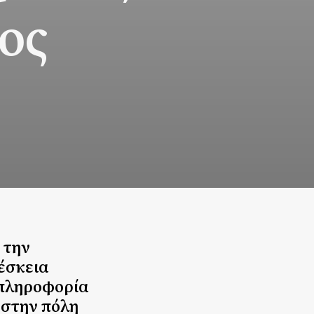
ος
 την
έσκεια
 πληροφορία
 στην πόλη