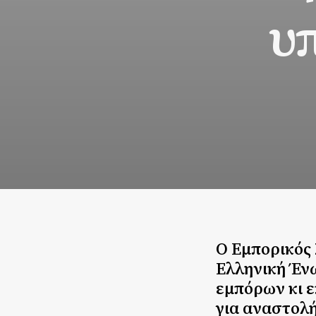
υ
Ο Εμπορικός 
Ελληνική Έν
εμπόρων κι ε
για αναστολ