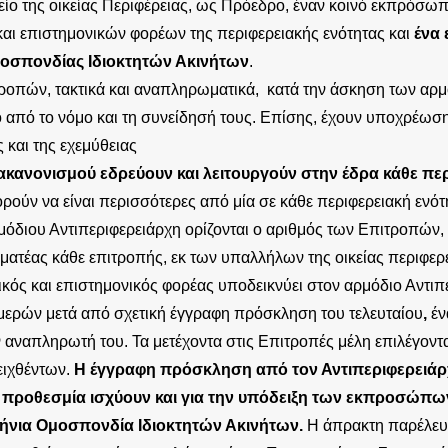
είο της οικείας Περιφέρειας, ως Πρόεδρο, έναν κοινό εκπρόσω
αι επιστημονικών φορέων της περιφερειακής ενότητας και
ένα
οσπονδίας Ιδιοκτητών Ακινήτων
.
ροπών, τακτικά και αναπληρωματικά, κατά την άσκηση των αρμ
 από το νόμο και τη συνείδησή τους. Επίσης, έχουν υποχρέωσ
 και της εχεμύθειας
ακανονισμού εδρεύουν και λειτουργούν στην έδρα κάθε πε
ορούν να είναι περισσότερες από μία σε κάθε περιφερειακή ενό
μόδιου Αντιπεριφερειάρχη ορίζονται ο αριθμός των Επιτροπών, 
ματέας κάθε επιτροπής, εκ των υπαλλήλων της οικείας περιφερε
κός και επιστημονικός φορέας υποδεικνύει στον αρμόδιο Αντιπ
μερών μετά από σχετική έγγραφη πρόσκληση του τελευταίου
,
έν
 αναπληρωτή του. Τα μετέχοντα στις Επιτροπές μέλη επιλέγοντ
ειχθέντων.
Η έγγραφη πρόσκληση από τον Αντιπεριφερειάρχ
προθεσμία ισχύουν και για την υπόδειξη των εκπροσώπω
ήνια Ομοσπονδία Ιδιοκτητών Ακινήτων.
Η άπρακτη παρέλευ