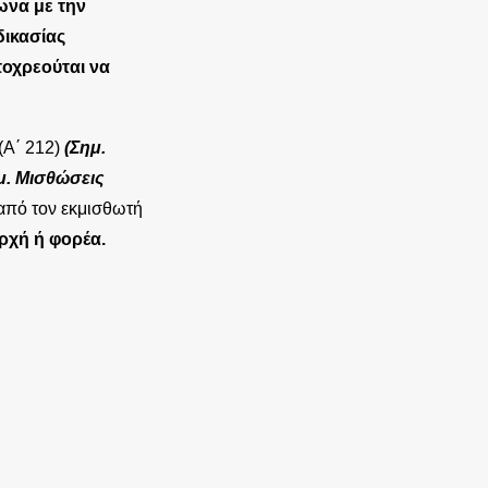
ωνα με την
ικασίας
ποχρεούται να
(Α΄ 212)
(Σημ.
μ. Μισθώσεις
από τον εκμισθωτή
ρχή ή φορέα.