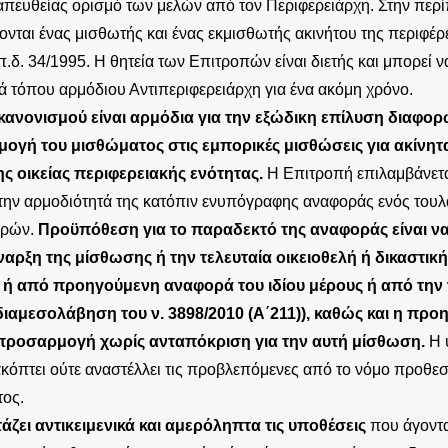
απευθείας ορισμό των μελών από τον Περιφερειάρχη. Στην περ
νται ένας μισθωτής και ένας εκμισθωτής ακινήτου της περιφέρ
.δ. 34/1995. Η θητεία των Επιτροπών είναι διετής και μπορεί ν
 τόπου αρμόδιου Αντιπεριφερειάρχη για ένα ακόμη χρόνο.
κανονισμού είναι αρμόδια για την εξώδικη επίλυση διαφο
ογή του μισθώματος στις εμπορικές μισθώσεις για ακίνητ
ης οικείας περιφερειακής ενότητας.
Η Επιτροπή επιλαμβάνετ
την αρμοδιότητά της κατόπιν ενυπόγραφης αναφοράς ενός τουλ
ερών.
Προϋπόθεση για το παραδεκτό της αναφοράς είναι να 
έναρξη της μίσθωσης ή την τελευταία οικειοθελή ή δικαστ
 ή από προηγούμενη αναφορά του ιδίου μέρους ή από την 
ιαμεσολάβηση του ν. 3898/2010 (Α΄211)), καθώς και η πρ
προσαρμογή χωρίς ανταπόκριση για την αυτή μίσθωση.
Η 
κόπτει ούτε αναστέλλει τις προβλεπόμενες από το νόμο προθεσ
τος.
άζει αντικειμενικά και αμερόληπτα τις υποθέσεις
που άγοντα