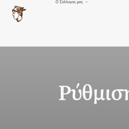
Ο Σύλλογος μας
Ιστορία
Διοίκηση
Διοικήσεις
Καταστατικό
Οδηγός Πόλης 1
Άλμπουμ
Επικοινωνία
Ρύθμισ