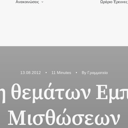
Ανακοινώσεις
Ωράριο
Έρευνες
Δελτία Τύπου
Νόμοι και νομοσχέδια
Εκπτώσεις –
901
Προσφορές
13.08.2012
•
11 Minutes
•
By
Γραμματεία
η θεμάτων Εμ
Μισθώσεων