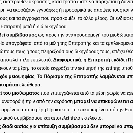
ς εκατέρωθεν ακρόασης, κατά τρόπο ώστε να παρέχεται η δυνατ
ρη να εκφράζουν εγγράφως ή προφορικά τις απόψεις τους και 
μούς και τα έγγραφα που προσκομίζει το άλλο μέρος. Οι ενδιαφ
 Επιτροπή μετά ή διά δικηγόρου.
θεί συμβιβασμός
ως προς την αναπροσαρμογή του μισθώματ
ίο υπογράφεται από τα μέλη της Επιτροπής και τα εμπλεκόμενα
πους τους ή τους πληρεξούσιους δικηγόρους τους, επέχει θέσ
αποτελεί τίτλο εκτελεστό.
Διαφορετικά, η Επιτροπή
εκδίδει 
νουν τα μέρη, το οποίο εκφράζει την εκτίμησή της επί της υπο
υχόν μειοψηφίας
.
Το Πόρισμα της Επιτροπής λαμβάνεται υ
εκτιμάται ελεύθερα.
ί του μισθώματος
που επιτυγχάνεται από τα μέρη χωρίς να έχ
ή αναφορά ή πριν από την ακρόαση
μπορεί να επικυρώνεται 
αμμένου από τα μέρη Πρακτικού. Το επικυρωμένο από την Επι
στικού συμβιβασμού και αποτελεί τίτλο εκτελεστό.
 διαδικασίας για επίτευξη συμβιβασμού δεν μπορεί να υπερβ