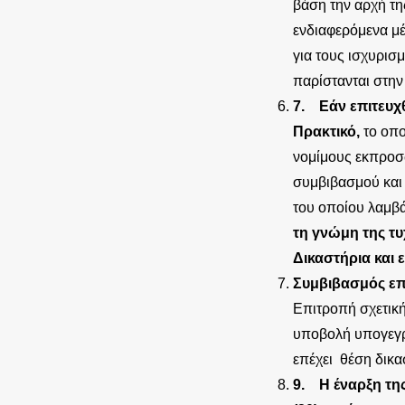
βάση την αρχή τη
ενδιαφερόμενα μέ
για τους ισχυρισ
παρίστανται στην
7.
Εάν επιτευχ
Πρακτικό,
το οπο
νομίμους εκπροσώ
συμβιβασμού και 
του οποίου λαμβά
τη γνώμη της τ
Δικαστήρια και 
Συμβιβασμός επ
Επιτροπή σχετικ
υποβολή υπογεγρ
επέχει θέση δικα
9.
Η έναρξη της