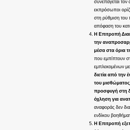
συνεπάγεται τον 
εκπρόσωποι ορίζο
στη ρύθμιση του π
απόφαση του κατά
Η Επιτροπή Δια
την αναπροσαρμ
μέσα στα όρια τ
που εμπίπτουν σ
εμπλεκομένων μ
διετία από την 
του μισθώματος
προσφυγή στη δ
όχληση για ανα
αναφοράς δεν δια
ενδίκου βοηθήμα
Η Επιτροπή εξετ