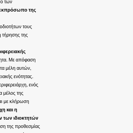
πο των
 εκπρόσωπο της
οδιοτήτων τους
η τήρησης της
ριφερειακής
τητα. Με απόφαση
τα μέλη αυτών,
ιακής ενότητας.
εριφερειάρχη, ενός
α μέλος της
αι με κλήρωση
η και η
ν των ιδιοκτητών
ση της προθεσμίας