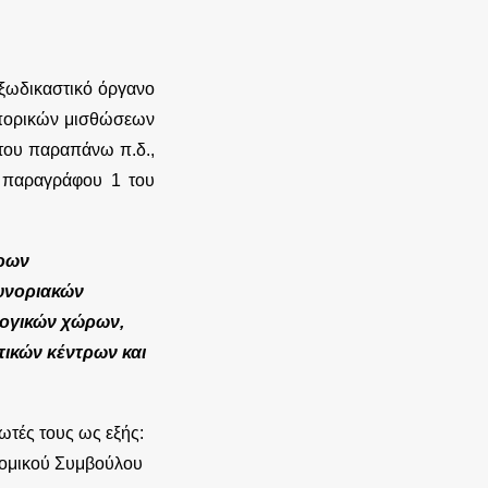
εξωδικαστικό όργανο
μπορικών μισθώσεων
4 του παραπάνω π.δ.,
ης παραγράφου 1 του
έρων
συνοριακών
λογικών χώρων,
ητικών κέντρων και
ωτές τους ως εξής:
Νομικού Συμβούλου