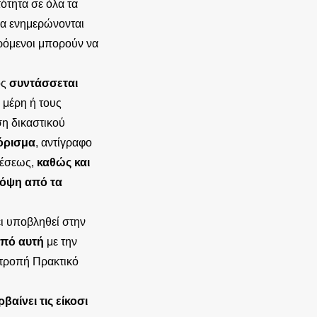
ότητα σε όλα τα
να ενημερώνονται
ερόμενοι μπορούν να
ος
συντάσσεται
 μέρη ή τους
η δικαστικού
Πόρισμα
, αντίγραφο
θέσεως,
καθώς και
πόψη από τα
ει υποβληθεί στην
από αυτή
με την
τροπή Πρακτικό
αίνει τις είκοσι