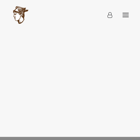
Ιστορία
Διοίκηση
Διοικήσεις
Καταστατικό
Οδηγός Πόλης 1901
Άλμπουμ
Επικοινωνία
Δελτία Τύπου
Νόμοι και νομοσχέδια
Εκπτώσεις – Προσφορές
22.03.2010
•
5 Minutes
•
By
Γραμματεία
Πασχαλινό Ωράριο
Αίτηση νέου μέλους
Αίτηση τροποποιήσης στοιχείων
Καταχώρηση e-shop